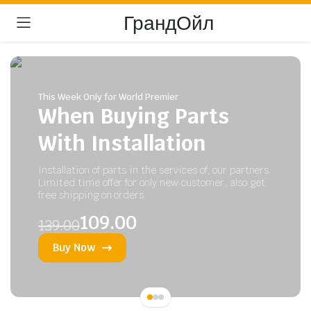
ГрандОйл
This Week Only for World Premier
When Buying Parts
With Installation
Installation of parts in the services of, our partners.
Limited time offer for only new customer, also get
free shipping on orders.
109.00
139.00
Buy Now