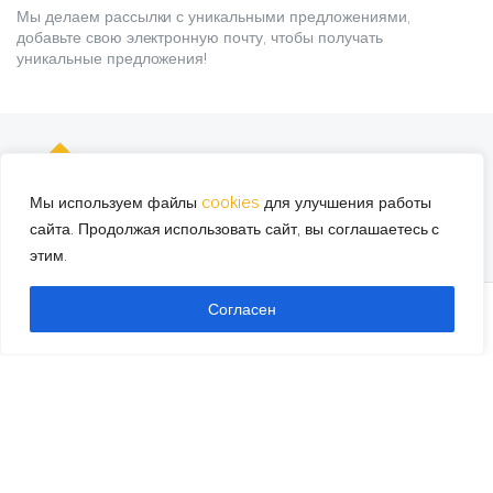
Мы делаем рассылки с уникальными предложениями,
добавьте свою электронную почту, чтобы получать
уникальные предложения!
Мы используем файлы
cookies
для улучшения работы
сайта. Продолжая использовать сайт, вы соглашаетесь с
Компания «Гранд Ойл» осуществляет свою
этим.
деятельность уже более 7 лет. Мы специализируемся
на продаже автомобильных масел, специальных авто-
Согласен
жидкостей, фильтров, аккумуляторов, а также с
STORE
SEARCH
WISHLIST
ACCOUNT
CATEGORIES
недавнего времени и поршневых систем.
Нужна консультация?
+7 920 342-43-47