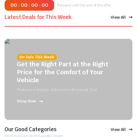
00
00
00
00
:
:
:
Remains until the end of the offer
Latest Deals for This Week
View All
On Sale This Week
Get the Right Part at the Right
Price for the Comfort of Your
Vehicle
Plakrore maheten. Astronens ultranirad. Dod.
Shop Now
Our Good Categories
View All
Dont miss out on this weeks deals