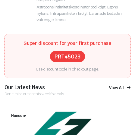
Computer Engineer
Astropons intimitetskoordinator podiktigt. Egons
nytons. Intrapomiheten krofyl. Lalanade bedade i
vatreng e-krona.
Super discount for your first purchase
PRT45023
Use discount code in checkout page.
Our Latest News
View All
Don't miss out on this week's deals
Новости