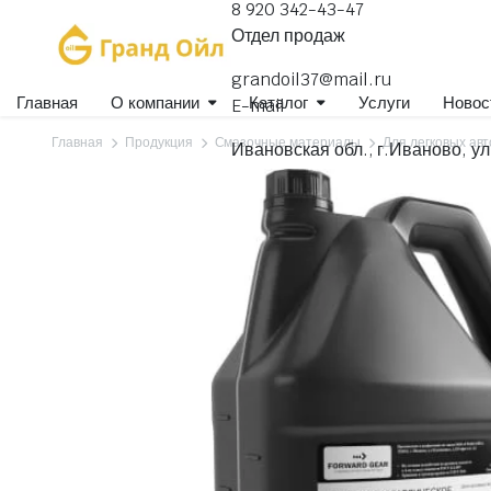
8 920 342-43-47
Отдел продаж
grandoil37@mail.ru
Главная
О компании
Каталог
Услуги
Новос
E-mail
Главная
Продукция
Смазочные материалы
Для легковых ав
Ивановская обл., г.Иваново, ул
Гидравлические масла
Для коммерческого транспорта
Для легковых автомобилей
Для селхозтехники
Компрессорные, вакуумные масла
Масла индустриальные
Масла специального назначения
Масла швейные
Масла-теплоносители