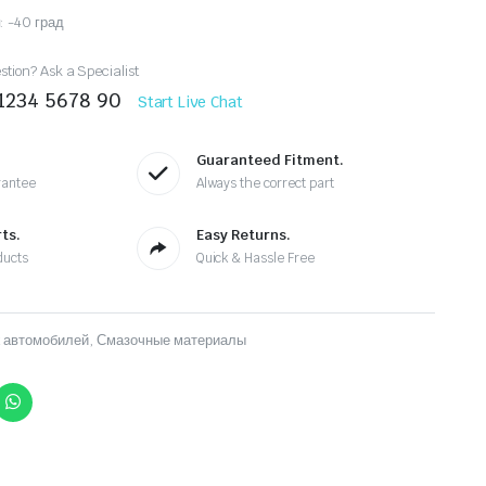
: -40 град
tion? Ask a Specialist
 1234 5678 90
Start Live Chat
Guaranteed Fitment.
rantee
Always the correct part
ts.
Easy Returns.
ducts
Quick & Hassle Free
 автомобилей
,
Смазочные материалы