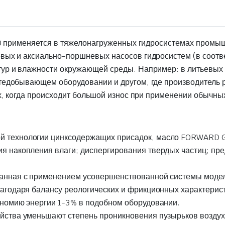
20 применяется в тяжелонагруженных гидросистемах промыш
ых и аксиально-поршневых насосов гидросистем (в соотве
р и влажности окружающей среды. Например: в литьевых м
тедобывающем оборудовании и другом, где производитель 
х, когда происходит большой износ при применении обычны
 технологии цинксодержащих присадок, масло FORWARD G
я накопления влаги; диспергирования твердых частиц; пре
анная с применением усовершенствованной системы модел
агодаря балансу реологических и фрикционных характерист
ономию энергии 1-3% в подобном оборудовании.
ства уменьшают степень проникновения пузырьков воздуха