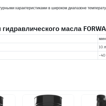
турными характеристиками в широком диапазоне температ
и гидравлического масла FORWA
мин
10 л
-40