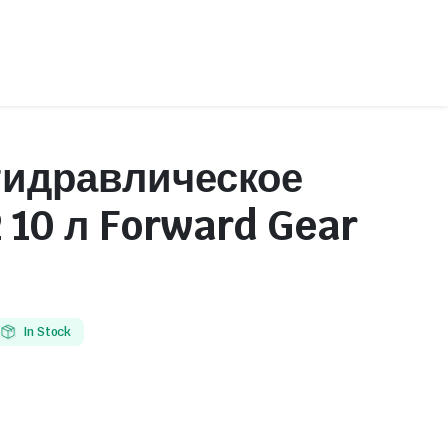
гидравлическое
Детали цилиндро-поршневой группы
 10 л Forward Gear
Колодки и накладки
Прокладки и вкладыши
Фильтры
In Stock