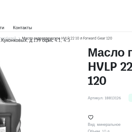
ти
Контакты
томобилей
Масло гидравлическое HVLP 22 10 л Forward Gear 120
.Куконковых, д.139 офис 4.1, 4.3
Масло 
Охлаждающие жидкости
HVLP 22
Дистиллированная вода
Жидкости для систем SCR
120
Стеклоомывающие жидкости
Тормозные жидкости
Артикул:
18813126
Вид: минеральное
Объем: 10 л