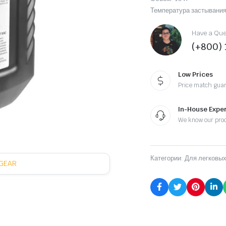
Температура застывания
Have a Ques
(+800)
Low Prices
Price match gua
In-House Exper
We know our pro
Категории:
Для легковых
GEAR