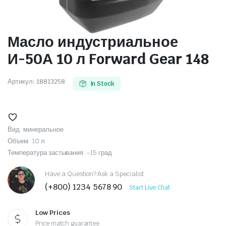
Масло индустриальное
И-50А 10 л Forward Gear 148
Артикул:
18813258
In Stock
Вид: минеральное
Объем: 10 л
Температура застывания :-15 град
Have a Question? Ask a Specialist
(+800) 1234 5678 90
Start Live Chat
Low Prices
Price match guarantee