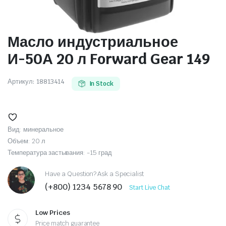
Масло индустриальное
И-50А 20 л Forward Gear 149
Артикул:
18813414
In Stock
Вид: минеральное
Объем: 20 л
Температура застывания: -15 град
Have a Question? Ask a Specialist
(+800) 1234 5678 90
Start Live Chat
Low Prices
Price match guarantee