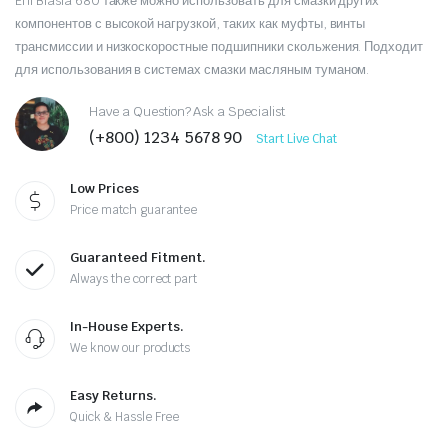
Eni Blasia 680 также можно использовать для смазки других
компонентов с высокой нагрузкой, таких как муфты, винты
трансмиссии и низкоскоростные подшипники скольжения. Подходит
для использования в системах смазки масляным туманом.
Have a Question? Ask a Specialist
(+800) 1234 5678 90
Start Live Chat
Low Prices
Price match guarantee
Guaranteed Fitment.
Always the correct part
In-House Experts.
We know our products
Easy Returns.
Quick & Hassle Free