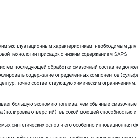
ким эксплуатационным характеристикам, необходимым для и
новой технологии присадок с низким содержанием SAPS.
систем последующей обработки смазочный состав не должен
ролировать содержание определенных компонентов (сульфа
ецептур, точно соответствующую химическим ограничения
ивает большую экономию топлива, чем обычные смазочные
а (полировка отверстий), высокой моющей способностью и
уемых синтетических основ и его особенно инновационная 
ные свойства в испытаниях, требуемых производителями и