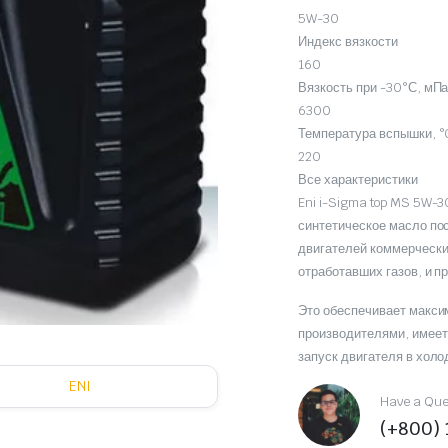
5W-30
Индекс вязкости
160
Вязкость при -30°С, мПа
6300
Температура вспышки, °
220
Все характеристики
Eni i-Sigma top MS 5W-
синтетическое масло по
двигателей коммерческ
отработавших газов, и 
Это обеспечивает макс
производителями, имеет 
запуск двигателя в холо
ENI
Have a Ques
(+800)