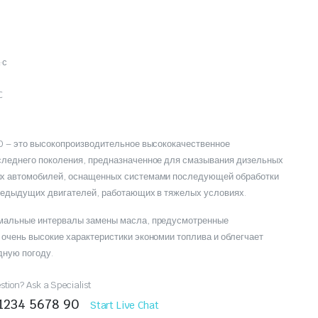
·с
C
30 – это высокопроизводительное высококачественное
следнего поколения, предназначенное для смазывания дизельных
их автомобилей, оснащенных системами последующей обработки
предыдущих двигателей, работающих в тяжелых условиях.
имальные интервалы замены масла, предусмотренные
очень высокие характеристики экономии топлива и облегчает
дную погоду.
tion? Ask a Specialist
 1234 5678 90
Start Live Chat