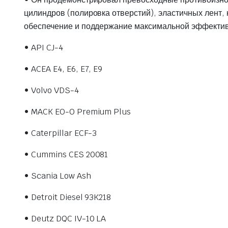
цилиндров (полировка отверстий), эластичных лент,
обеспечение и поддержание максимальной эффективн
• API CJ-4
• ACEA E4, E6, E7, E9
• Volvo VDS-4
• MACK EO-O Premium Plus
• Caterpillar ECF-3
• Cummins CES 20081
• Scania Low Ash
• Detroit Diesel 93K218
• Deutz DQC IV-10 LA