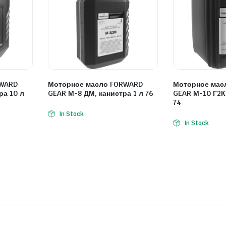
RWARD
Моторное масло FORWARD
Моторное мас
ра 10 л
GEAR М-8 ДМ, канистра 1 л 76
GEAR М-10 Г2К,
74
In Stock
In Stock