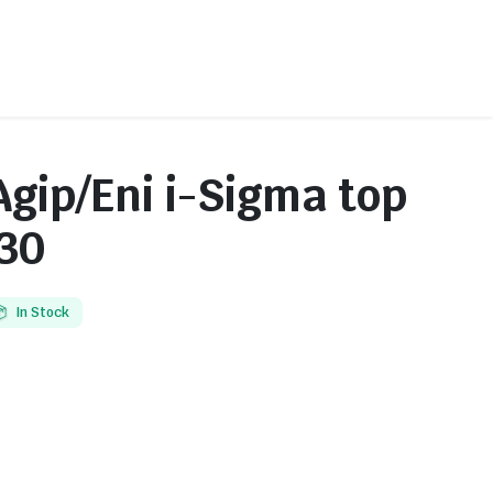
gip/Eni i-Sigma top
Детали цилиндро-поршневой группы
30
Колодки и накладки
Прокладки и вкладыши
Фильтры
In Stock