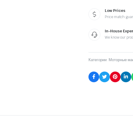
Low Prices
Price match gua
In-House Exper
We know our pro
Категории:
Моторные ма