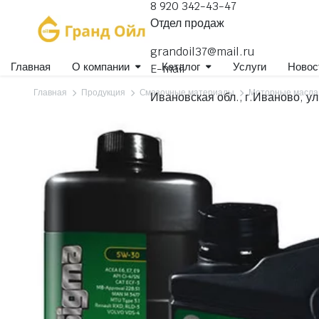
8 920 342-43-47
Отдел продаж
grandoil37@mail.ru
Главная
О компании
Каталог
Услуги
Новос
E-mail
Главная
Продукция
Смазочные материалы
Моторные масла
Ивановская обл., г.Иваново, ул
Гидравлические масла
Для коммерческого транспорта
Для легковых автомобилей
Для селхозтехники
Компрессорные, вакуумные масла
Масла индустриальные
Масла специального назначения
Масла швейные
Масла-теплоносители