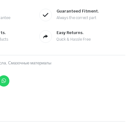
Guaranteed Fitment.
rantee
Always the correct part
ts.
Easy Returns.
ducts
Quick & Hassle Free
сла
,
Смазочные материалы