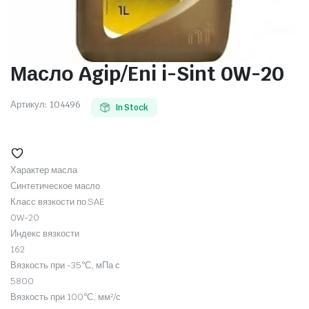
Масло Agip/Eni i-Sint 0W-20
Артикул:
104496
In Stock
Характер масла
Синтетическое масло
Класс вязкости по SAE
0W-20
Индекс вязкости
162
Вязкость при -35°С, мПа·с
5800
Вязкость при 100°С, мм²/с