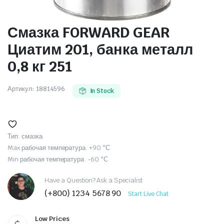
Смазка FORWARD GEAR
Циатим 201, банка металл
0,8 кг 251
Артикул:
18814596
In Stock
Тип: смазка
Max рабочая температура: +90 °С
Min рабочая температура: -60 °С
Have a Question? Ask a Specialist
(+800) 1234 5678 90
Start Live Chat
Low Prices