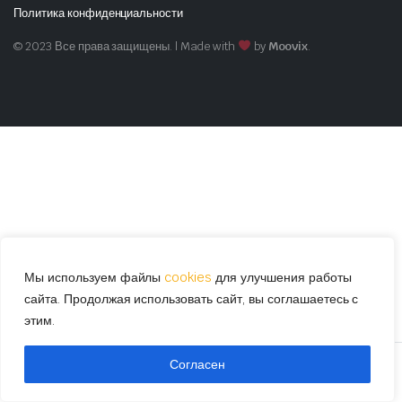
Политика конфиденциальности
© 2023 Все права защищены. | Made with
by
Moovix
.
Мы используем файлы
cookies
для улучшения работы
сайта. Продолжая использовать сайт, вы соглашаетесь с
этим.
Согласен
STORE
SEARCH
WISHLIST
ACCOUNT
CATEGORIES