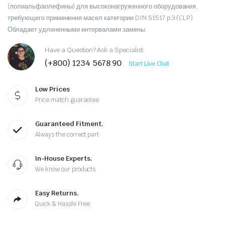
(полиальфаолефины) для высоконагруженного оборудования,
требующего применения масел категории DIN 51517 p.3 (CLP).
Обладает удлиненными интервалами замены.
Have a Question? Ask a Specialist
(+800) 1234 5678 90
Start Live Chat
Low Prices
Price match guarantee
Guaranteed Fitment.
Always the correct part
In-House Experts.
We know our products
Easy Returns.
Quick & Hassle Free