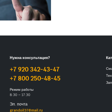
Нужна консультация?
Ка
+7 920 342-43-47
См
Тех
+7 800 250-48-45
Зап
Режим работы
8:30 – 17:30
Эл. почта
grandoil37@mail.ru