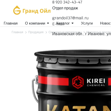
8 920 342-43-47
Отдел продаж
grandoil37@mail.ru
Главная
О компании
Каталог
Услуги
Новос
E-mail
Главная
Продукция
Смазочные материалы
Моторные масла
Ивановская обл., г.Иваново, ул
Гидравлические масла
Для коммерческого транспорта
Для легковых автомобилей
Для селхозтехники
Компрессорные, вакуумные масла
Масла индустриальные
Масла специального назначения
Масла швейные
Масла-теплоносители