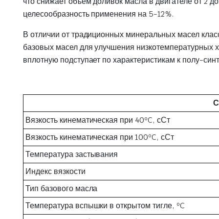
что снижает объем доливок масла в двигателе от 2 д
целесообразность применения на 5-12%.
В отличии от традиционных минеральных масел класс
базовых масел для улучшения низкотемпературных ха
вплотную подступает по характеристикам к полу-син
С
Вязкость кинематическая при 40ºC, сСт
Вязкость кинематическая при 100ºC, сСт
Температура застывания
Индекс вязкости
Тип базового масла
Температура вспышки в открытом тигле, ºC