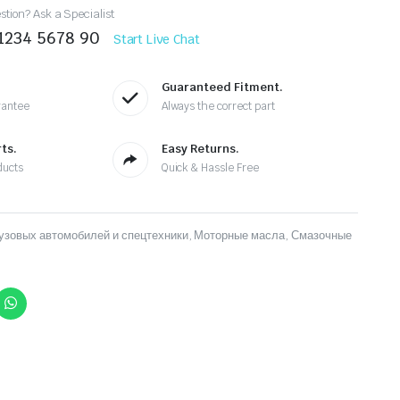
tion? Ask a Specialist
 1234 5678 90
Start Live Chat
Guaranteed Fitment.
rantee
Always the correct part
ts.
Easy Returns.
ducts
Quick & Hassle Free
узовых автомобилей и спецтехники
,
Моторные масла
,
Смазочные