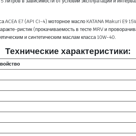
о 5 литров в зависимости от условий эксплуатации и инте
а ACEA E7 (API CI-4) моторное масло KATANA Makuri E9 1
ракте-ристик (прокачиваемость в тесте MRV и проворачива
тетическим и синтетическим маслам класса 10W-40.
Технические характеристики:
войство