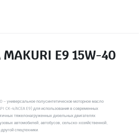
 MAKURI E9 15W-40
Детали цилиндро-поршневой группы
Колодки и накладки
Прокладки и вкладыши
Фильтры
0 – универсальное полусинтетическое моторное масло
API CK-4/ACEA E9) для использования в современных
огичных тяжелонагруженных дизельных двигателях
рузовых автомобилей, автобусов, сельско-хозяйственной,
 другой спецтехники.