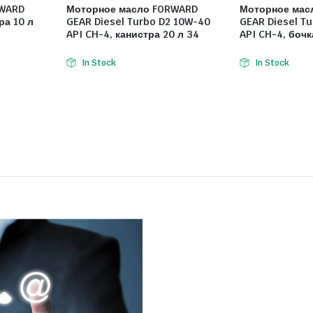
RWARD
Моторное масло FORWARD
Моторное мас
ра 10 л
GEAR Diesel Turbo D2 10W-40
GEAR Diesel T
API CH-4, канистра 20 л 34
API CH-4, бочк
In Stock
In Stock