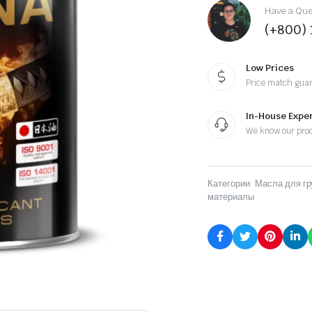
Have a Ques
(+800)
Low Prices
Price match gua
In-House Exper
We know our pro
Категории:
Масла для гр
материалы