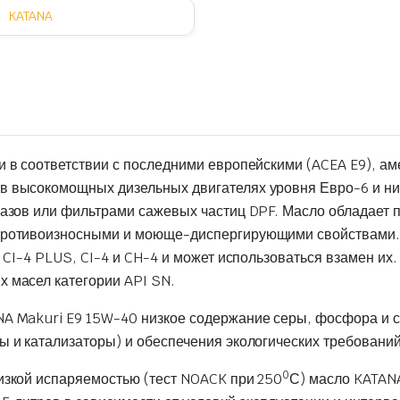
KATANA
 в соответствии с последними европейскими (ACEA E9), ам
в высокомощных дизельных двигателях уровня Евро-6 и ни
 газов или фильтрами сажевых частиц DPF. Масло обладае
 противоизносными и моюще-диспергирующими свойствами.
 CI-4 PLUS, CI-4 и CH-4 и может использоваться взамен их.
 масел категории API SN.
NA Makuri E9 15W-40 низкое содержание серы, фосфора и
 и катализаторы) и обеспечения экологических требований
0
изкой испаряемостью (тест NOACK при 250
С) масло KATANA