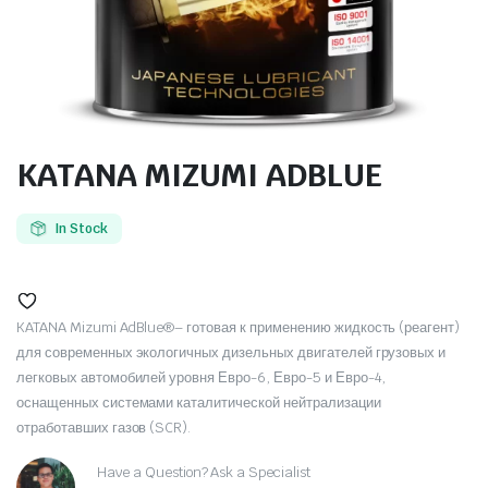
KATANA MIZUMI ADBLUE
In Stock
KATANA Mizumi AdBlue®– готовая к применению жидкость (реагент)
для современных экологичных дизельных двигателей грузовых и
легковых автомобилей уровня Евро-6, Евро-5 и Евро-4,
оснащенных системами каталитической нейтрализации
отработавших газов (SCR).
Have a Question? Ask a Specialist