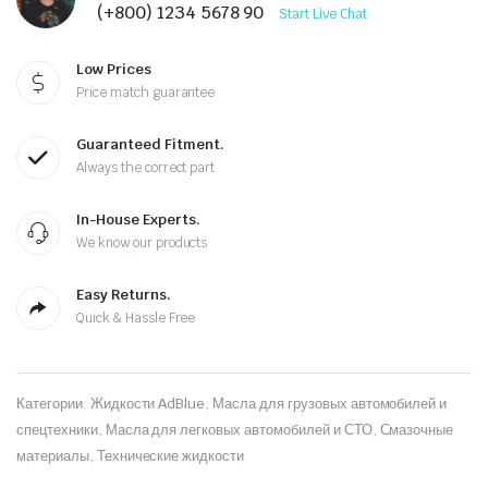
(+800) 1234 5678 90
Start Live Chat
Low Prices
Price match guarantee
Guaranteed Fitment.
Always the correct part
In-House Experts.
We know our products
Easy Returns.
Quick & Hassle Free
Категории:
Жидкости AdBlue
,
Масла для грузовых автомобилей и
спецтехники
,
Масла для легковых автомобилей и СТО
,
Смазочные
материалы
,
Технические жидкости