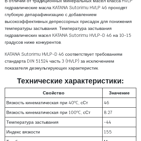
В отличии от традиционных минеральных масел класса HVLP
гидравлические масла KATANA Sutorimu HVLP 46 проходят
глубокую депарафинизацию с добавлением
высокоэффективных депрессорных присадок для понижения
температуры застывания. Температура застывания
гидравлических масел KATANA Sutorimu HVLP-D 46 на 10-15
градусов ниже конкурентов.
KATANA Sutorimu HVLP-D 46 соответствует требованиям
стандарта DIN 51524 часть 3 (HVLP) за исключением
показателя деэмульгирующих характеристик.
Технические характеристики:
Свойство
Значение
Вязкость кинематическая при 40ºC, сСт
46
Вязкость кинематическая при 100ºC, сСт
8.27
Температура застывания
-44
Индекс вязкости
155