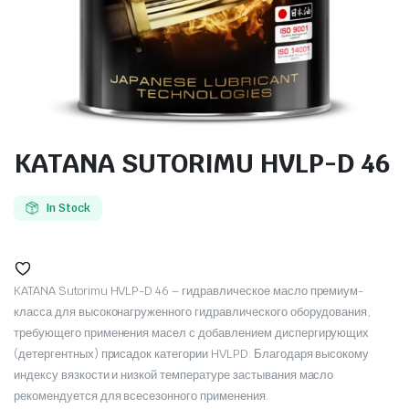
KATANA SUTORIMU HVLP-D 46
In Stock
KATANA Sutorimu HVLP-D 46 – гидравлическое масло премиум-
класса для высоконагруженного гидравлического оборудования,
требующего применения масел с добавлением диспергирующих
(детергентных) присадок категории HVLPD. Благодаря высокому
индексу вязкости и низкой температуре застывания масло
рекомендуется для всесезонного применения.