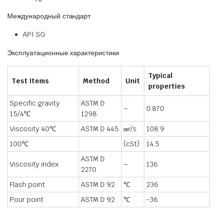
Международный стандарт
A​PI SG
Эксплуатационные характеристики
Typical
Test Items
Method
Unit
properties
Specific gravity
ASTM D
–
0.870
15/4℃
1298
Viscosity 40℃
ASTM D 445
㎟/s
108.9
100℃
(cSt)
14.5
ASTM D
Viscosity index
–
136
2270
Flash point
ASTM D 92
℃
236
Pour point
ASTM D 92
℃
-36