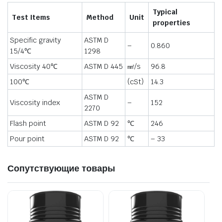
Typical
Test Items
Method
Unit
properties
Specific gravity
ASTM D
–
0.860
15/4℃
1298
Viscosity 40℃
ASTM D 445
㎟/s
96.8
100℃
(cSt)
14.3
ASTM D
Viscosity index
–
152
2270
Flash point
ASTM D 92
℃
246
Pour point
ASTM D 92
℃
– 33
Сопутствующие товары