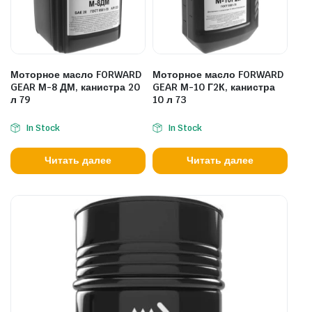
Моторное масло FORWARD
Моторное масло FORWARD
GEAR М-8 ДМ, канистра 20
GEAR М-10 Г2К, канистра
л 79
10 л 73
In Stock
In Stock
Читать далее
Читать далее