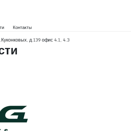
ти
Контакты
.Куконковых, д.139 офис 4.1, 4.3
сти
Охлаждающие жидкости
Дистиллированная вода
Жидкости для систем SCR
Стеклоомывающие жидкости
Тормозные жидкости