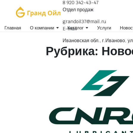
8 920 342-43-47
Отдел продаж
grandoil37@mail.ru
Главная
О компании
Каталог
Услуги
Новос
E-mail
Ивановская обл., г.Иваново, ул
Рубрика:
Ново
Гидравлические масла
Для коммерческого транспорта
Для легковых автомобилей
Для селхозтехники
Компрессорные, вакуумные масла
Масла индустриальные
Масла специального назначения
Масла швейные
Масла-теплоносители