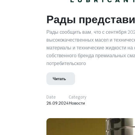
Многофункциональные масла
Рады представи
Моторные масла
Редукторные масла
Рады сообщить вам, что с сентября 20
Синтетические масла
высококачественных масел и техническ
Смазка
материалы и технические жидкости на 
Трансмиссионные масла
собственного бренда премиальных сма
Турбинные масла
потребительского
Цепные масла
Читать
Циркуляционные масла
Date
Category
26.09.2024
Новости