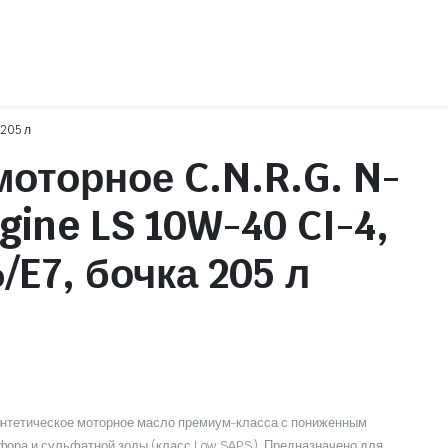
 205 л
оторное C.N.R.G. N-
Детали цилиндро-поршневой группы
gine LS 10W-40 CI-4,
Колодки и накладки
Прокладки и вкладыши
/E7, бочка 205 л
Фильтры
нтетическое моторное масло премиум-класса с пониженным
ора и сульфатной золы (класс Low SAPS). Предназначено для