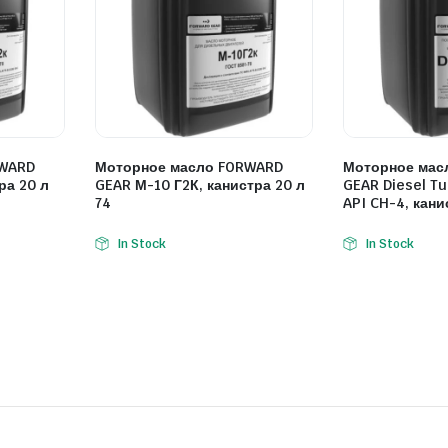
RWARD
Моторное масло FORWARD
Моторное мас
ра 20 л
GEAR М-10 Г2К, канистра 20 л
GEAR Diesel T
74
API CH-4, кани
In Stock
In Stock