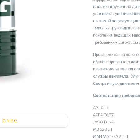
высоконагруженных дизе
условиях с увеличенны
системой рециркуляции 
тяжелых грузовиков, ав
поколения ведущих евро
требованиям Euro-3, Euro
Производится на основе
сбалансированного паке
и антиокислительная ст
службы двигателя. Улуч
быстрый пуск двигателя 
Соответствие требова
API CI-4
ACEA E6/E7
С.N.R.G.
JASO DH-2
MB 228.51
MAN M 3477/3271-1