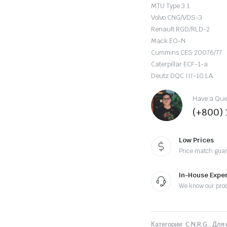
MTU Type 3.1
Volvo CNG/VDS-3
Renault RGD/RLD-2
Mack EO-N
Cummins CES 20076/77
Caterpillar ECF-1-a
Deutz DQC III-10 LA
Have a Ques
(+800)
Low Prices
Price match gua
In-House Exper
We know our pro
Категории:
C.N.R.G.
,
Для 