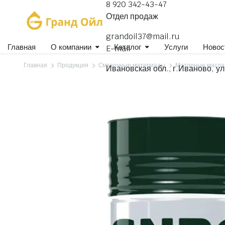
8 920 342-43-47
Отдел продаж
grandoil37@mail.ru
Главная
О компании
Каталог
Услуги
Новос
E-mail
Главная
Продукция
Смазочные материалы
Моторные масла
Ивановская обл., г.Иваново, ул
Гидравлические масла
Для коммерческого транспорта
Для легковых автомобилей
Для селхозтехники
Компрессорные, вакуумные масла
Масла индустриальные
Масла специального назначения
Масла швейные
Масла-теплоносители