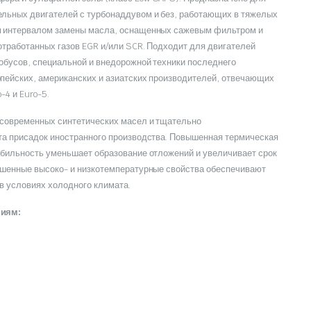
льных двигателей с турбонаддувом и без, работающих в тяжелых
м интервалом замены масла, оснащенных сажевым фильтром и
отработанных газов EGR и/или SCR. Подходит для двигателей
тобусов, специальной и внедорожной техники последнего
пейских, американских и азиатских производителей, отвечающих
-4 и Euro-5.
 современных синтетических масел и тщательно
та присадок иностранного производства. Повышенная термическая
абильность уменьшает образование отложений и увеличивает срок
шенные высоко- и низкотемпературные свойства обеспечивают
в условиях холодного климата.
ниям: