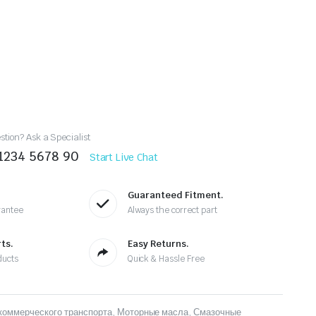
tion? Ask a Specialist
 1234 5678 90
Start Live Chat
Guaranteed Fitment.
rantee
Always the correct part
ts.
Easy Returns.
ducts
Quick & Hassle Free
коммерческого транспорта
,
Моторные масла
,
Смазочные