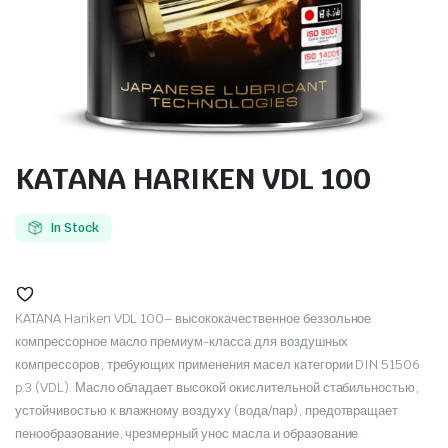
KATANA HARIKEN VDL 100
In Stock
KATANA Hariken VDL 100– высококачественное беззольное
компрессорное масло премиум-класса для воздушных
компрессоров, требующих применения масел категории DIN 51506
p.3 (VDL). Масло обладает высокой окислительной стабильностью,
устойчивостью к влажному воздуху (вода/пар), предотвращает
пенообразование, чрезмерный унос масла и образование