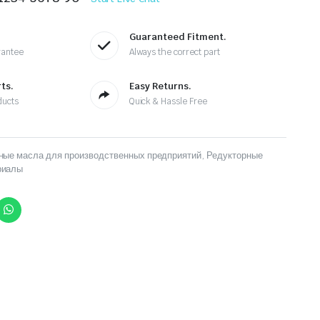
Guaranteed Fitment.
rantee
Always the correct part
ts.
Easy Returns.
ducts
Quick & Hassle Free
ные масла для производственных предприятий
,
Редукторные
риалы