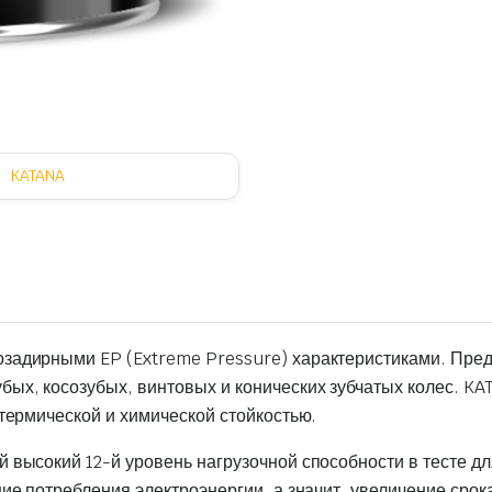
KATANA
задирными EP (Extreme Pressure) характеристиками. Пре
х, косозубых, винтовых и конических зубчатых колес. KAT
термической и химической стойкостью.
высокий 12-й уровень нагрузочной способности в тесте дл
ие потребления электроэнергии, а значит, увеличение сро