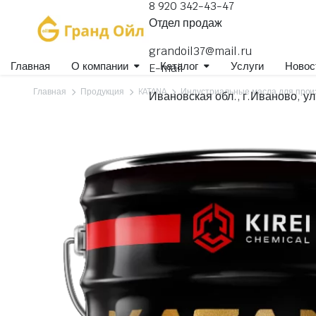
8 920 342-43-47
Отдел продаж
grandoil37@mail.ru
Главная
О компании
Каталог
Услуги
Новос
E-mail
Главная
Продукция
KATANA
Индустриальные масла для прои
Ивановская обл., г.Иваново, ул
Гидравлические масла
Для коммерческого транспорта
Для легковых автомобилей
Для селхозтехники
Компрессорные, вакуумные масла
Масла индустриальные
Масла специального назначения
Масла швейные
Масла-теплоносители