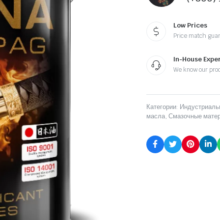
Low Prices
Price match gua
In-House Exper
We know our pro
Категории:
Индустриаль
масла
,
Смазочные мате