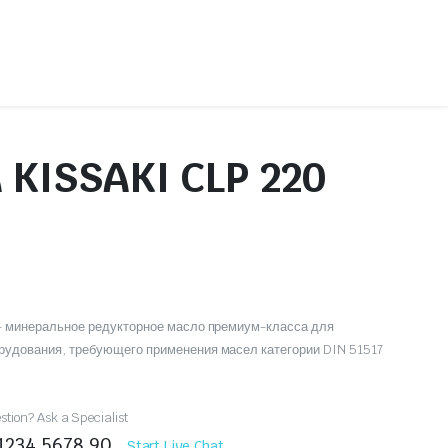
 KISSAKI CLP 220
Детали цилиндро-поршневой группы
Колодки и накладки
Прокладки и вкладыши
Фильтры
 – минеральное редукторное масло премиум-класса для
рудования, требующего применения масел категории DIN 51517
tion? Ask a Specialist
 1234 5678 90
Start Live Chat