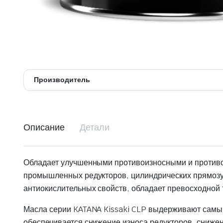
Производитель
Описание
Детали
Обладает улучшенными противоизносными и противо
промышленных редукторов, цилиндрических прямозубы
антиокислительных свойств, обладает превосходной 
Масла серии KATANA Kissaki CLP выдерживают самый 
обеспечивается снижение износа редукторов, снижен