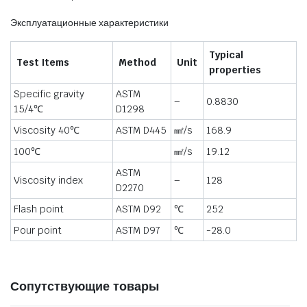
Эксплуатационные характеристики
Typical
Test Items
Method
Unit
properties
Specific gravity
ASTM
–
0.8830
15/4℃
D1298
Viscosity 40℃
ASTM D445
㎟/s
168.9
100℃
㎟/s
19.12
ASTM
Viscosity index
–
128
D2270
Flash point
ASTM D92
℃
252
Pour point
ASTM D97
℃
-28.0
Сопутствующие товары